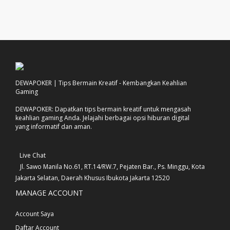
DEWAPOKER | Tips Bermain Kreatif - Kembangkan Keahlian
Gaming
DEWAPOKER: Dapatkan tips bermain kreatif untuk mengasah
keahlian gaming Anda. Jelajahi berbagai opsi hiburan digital
yang informatif dan aman.
Live Chat
Jl. Sawo Manila No.61, RT.14/RW.7, Pejaten Bar., Ps. Minggu, Kota
Jakarta Selatan, Daerah Khusus Ibukota Jakarta 12520
MANAGE ACCOUNT
Account Saya
Daftar Account