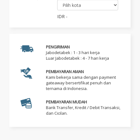
IDR
-
PENGIRIMAN
Jabodetabek : 1 - 3 hari kerja
Luar Jabodetabek : 4 - 7 hari kerja
PEMBAYARAN AMAN
Kami bekerja sama dengan payment
gateaway bersertifikat penuh dan
ternama di Indonesia.
PEMBAYARAN MUDAH
Bank Transfer, Kredit / Debit Transaksi,
dan Cicilan.