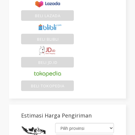
BELI LAZADA
BELI BLIBLI
BELI JD.ID
BELI TOKOPEDIA
Estimasi Harga Pengiriman